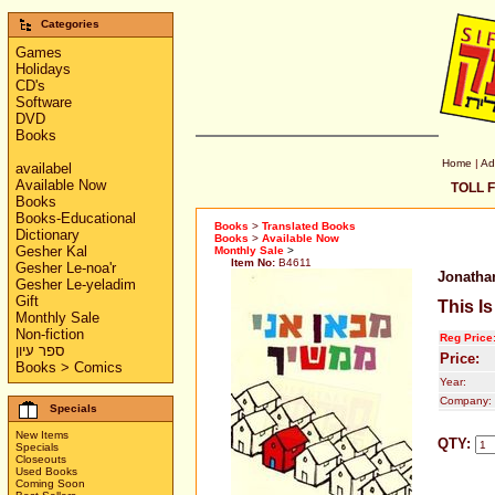
Categories
Games
Holidays
CD's
Software
DVD
Books
Home
|
Ad
availabel
Available Now
TOLL F
Books
Books-Educational
Books
>
Translated Books
Dictionary
Books
>
Available Now
Gesher Kal
Monthly Sale
>
Item No:
B4611
Gesher Le-noa'r
Jonatha
Gesher Le-yeladim
Gift
This I
Monthly Sale
Non-fiction
Reg Price
ספר עיון
Price:
Books > Comics
Year:
Company:
Specials
New Items
QTY:
Specials
Closeouts
Used Books
Coming Soon