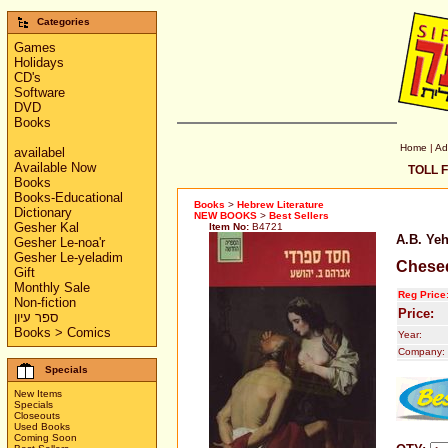
Categories
Games
Holidays
CD's
Software
DVD
Books
Home
|
Ad
availabel
Available Now
TOLL F
Books
Books-Educational
Books
>
Hebrew Literature
Dictionary
NEW BOOKS
>
Best Sellers
Gesher Kal
Item No:
B4721
A.B. Ye
Gesher Le-noa'r
Gesher Le-yeladim
Chesed
Gift
Monthly Sale
Reg Price
Non-fiction
Price:
ספר עיון
Books > Comics
Year:
Company:
Specials
New Items
Specials
Closeouts
Used Books
Coming Soon