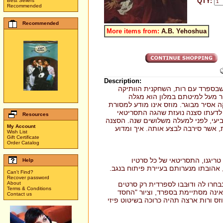
QTY:
Best Sellers
Recommended
Recommended
More items from:
A.B. Yehoshua
Description:
 שבספרד עם רות, השחקנית הוותיקה
ר מעל למיטתם במלון הוא מגלה
ה אסיר מבוגר. מוזס אינו מודע למסורת
לדעתו סצנה נועזת שהגה התסריטאי
Resources
יעי, לפני למעלה משלושים שנה. הסצנה
My Account
 אשר סירבה לבצע אותה. איך ומדוע
Wish List
Gift Certificate
Order Catalog
טריגנו, התסריטאי של כל סרטיו
Help
, אהובתו מנערותם בעיירת פיתוח בנגב.
Can't Find?
Recover password
רו לה ודוּבּבו לספרדית רק סרטים
About
Terms & Conditions
אינה מסתיימת בספרד, וציור "החסד
Contact us
זס ורות ארצה תהיה כרוכה בשיטוט פיזי