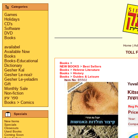
Categories
Games
Holidays
CD's
Software
DVD
Books
Home
|
Ad
availabel
Available Now
TOLL F
Books
Books-Educational
Books
>
Dictionary
NEW BOOKS
>
Best Sellers
Gesher Kal
Books
>
Hebrew Literature
Books
>
History
Gesher Le-noa'r
Books
>
Guides & Leisure
Gesher Le-yeladim
Item No:
B5502
Gift
Yuval
Monthly Sale
תולדות
Non-fiction
שות
ספר עיון
Books > Comics
Reg Pr
Price
Specials
Year:
New Items
Compa
Specials
Closeouts
Used Books
Coming Soon