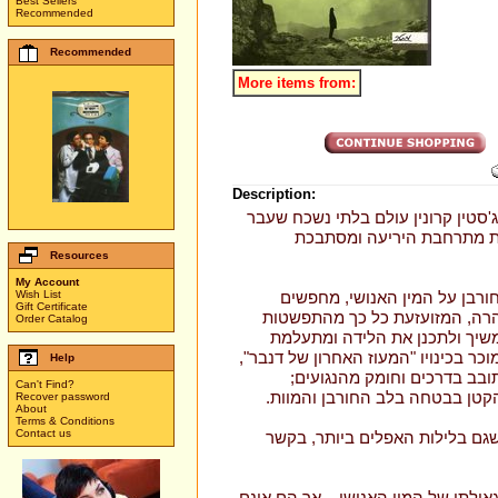
Best Sellers
Recommended
Recommended
More items from:
Description:
סטין קרונין עולם בלתי נשכח שעבר
ת מתרחבת היריעה ומסתבכת
Resources
My Account
ורבן על המין האנושי, מחפשים
Wish List
Gift Certificate
 הרה, המזועזעת כל כך מהתפשטות
Order Catalog
משיך ולתכנן את הלידה ומתעלמת
ר בכינויו "המעוז האחרון של דנבר",
Help
בב בדרכים וחומק מהנגועים;
Can't Find?
קטן בבטחה בלב החורבן והמוות.
Recover password
About
Terms & Conditions
Contact us
שגם בלילות האפלים ביותר, בקשר
ולתו של המין האנושי... אך הם ‏אינם