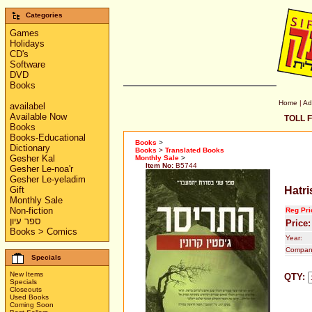
Categories
Games
Holidays
CD's
Software
DVD
Books
Home
|
Ad
availabel
Available Now
TOLL F
Books
Books-Educational
Books
>
Dictionary
Books
>
Translated Books
Gesher Kal
Monthly Sale
>
Item No:
B5744
Gesher Le-noa'r
Gesher Le-yeladim
Gift
Hatri
Monthly Sale
Non-fiction
Reg Pri
ספר עיון
Price:
Books > Comics
Year:
Compan
Specials
New Items
QTY:
Specials
Closeouts
Used Books
Coming Soon