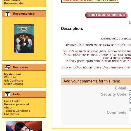
Best Sellers
Recommended
Recommended
Description:
מגלים את מלוא כוחותינו
נו. לחיות חיים שבלוניים. לא מיוחדים ולא מעוררים
ת המידה שבה אנו חיים, לגרום לנו להיות פעילים יותר
מים רבות הצלחה עסקית, מיקוד ושיפור יכולות הניהול
והטמעת תודעת בריאות
ות, עצות וכלים מעשיים. הפוך חושף ומארגן עקרונות
Resources
 שינוי משמעותי בעולמו הפרטי ובעולם הכללי, היא אחת
My Account
Wish List
Gift Certificate
Add your comments for this item:
Order Catalog
E-Mail:
Security Code:
Help
Can't Find?
Recover password
About
Terms & Conditions
Comments:
Contact us