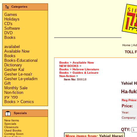
Categories
Games
Holidays
CD's
Software
DVD
Books
Home
|
Ad
availabel
Available Now
TOLL F
Books
Books-Educational
Books
>
Available Now
Dictionary
NEW BOOKS
>
Gesher Kal
Books
>
Hebrew Literature
Books
>
Guides & Leisure
Gesher Le-noa'r
Non-fiction
>
Gesher Le-yeladim
Item No:
B6618
Gift
Yehiel H
Monthly Sale
Ha-fuk
Non-fiction
ספר עיון
Reg Price
Books > Comics
Price:
Year:
Specials
Company:
New Items
Specials
Closeouts
QTY:
Used Books
Coming Soon
More items from:
Yehiel Harari