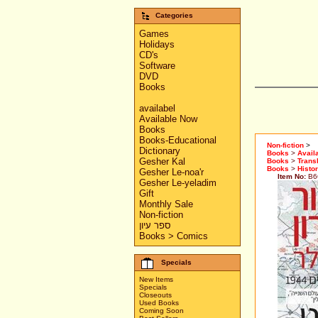
Categories
Games
Holidays
CD's
Software
DVD
Books
availabel
Available Now
Books
Books-Educational
Non-fiction
>
Dictionary
Books
>
Avail
Gesher Kal
Books
>
Trans
Books
>
Histo
Gesher Le-noa'r
Item No:
B6
Gesher Le-yeladim
Gift
Monthly Sale
Non-fiction
ספר עיון
Books > Comics
Specials
New Items
Specials
Closeouts
Used Books
Coming Soon