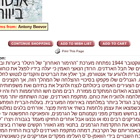
ems from:
Antony Beevor
Print This Page
on:
ב-16 באוקטובר 1944 נפתחה מערכת "ההימור האחרון" של היטלר ביערות ו
 של חבל הארדנים. הרודן הנאצי האמין כי יעלה בידיו לפצל את כוחו
רית ולהגיע עד אנטוורפן, וכך יאלץ את הבריטים והקנדים לנטוש לחלו
 הגנרלים שלו פקפקו בסיכויי ההצלחה של המהלך הזה, אך הקצינים
ם הצעירים האמינו ביכולתם לנצח ולהציל את בתיהם ואת משפחותיה
צבא האדום המתקדם ממזרח. רבים מהם חשו התרוממות רוח והיו ל
לחמה ולהוכיח את כוחם. מתקפת הארדנים, שבה השתתפו יותר ממילי
רב הגדול ביותר במלחמה באירופה המערבית. בעלות-הברית הופתעו
כשמצאו את עצמן נלחמות בשתי ארמיות פַּנצֶר. אזרחים בלגים נמלטו
בחשש מוצדק מפני נקמנותם של הגרמנים, והפאניקה התפשטה עד פר
מריקנים רבים נסו או נכנעו אבל אחרים החזיקו מעמד בגבורה ויצרו "
האטו את התקדמות הגרמנים. בתנאי מזג האוויר הקשים ששררו בעיצו
באכזריותם של הקרבות, דמתה מתקפת הארדנים לקרבות החזית המז
 השבויים בידי הוואפן-ס"ס העלימו מפקדים אמריקנים עין כשאנשיהם