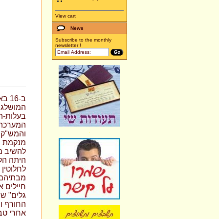
View cart
News
Subscribe to the monthly
newsletter !
המושלגים
בעלות-הב
המערכה.
והמש"קי
מנקמת ה
להשיב מ
היתה הק
לחלוטין 
מבתיהם 
חיילים א
גלים" ש
החורף ו
אחרי טבח