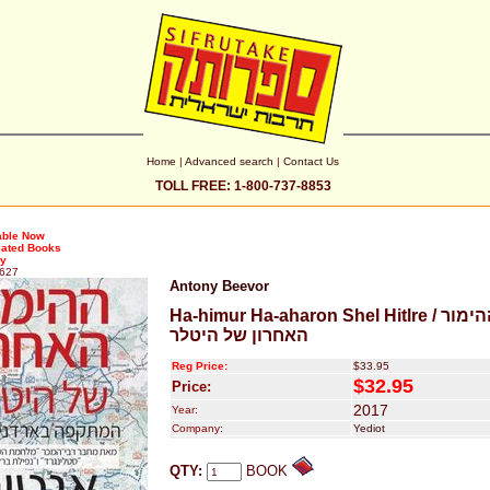
Home
|
Advanced search
|
Contact Us
TOLL FREE: 1-800-737-8853
able Now
lated Books
ry
627
Antony Beevor
Ha-himur Ha-aharon Shel Hitlre / ההימור
האחרון של היטלר
Reg Price:
$33.95
$32.95
Price:
2017
Year:
Company:
Yediot
QTY:
BOOK