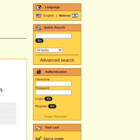
Language
English
|
Hebrew
Quick Search
Advanced search
Authentication
Username
Password
Login
Register
Forgot Password
Your cart
Cart is empty