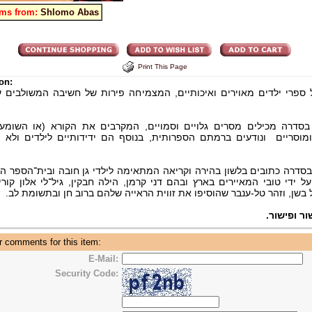
ems from:
Shlomo Abas
Print This Page
on:
ספרי ילדים מאוירים ואיכותיים, המצמיחה פירות של חשיבה המשולבים ע
סדרה מכילים מסרים גלויים וסמויים, המקרבים את הקורא (או השומע)
ומוסריים ונודעים ברמתם הספרותית, בנוסף הם ידידותיים לילדים ולא 
סדרה כתובים בלשון בהירה וקריאה המתאימה לילדי גן חובה ובית־הספר הי
ל ידי טובי המאיירים בארץ ובהם דני קרמן, הילה חבקין, גיל־לי אלון קורי
יל בשן, וזהר טל-ענבר שהוסיפו את זווית הראייה שלהם ברוב חן ובתשומת לב
ור ופישור
 comments for this item:
E-Mail:
Security Code: