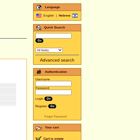
Language
English
|
Hebrew
Quick Search
Advanced search
Authentication
Username
Password
Login
Register
Forgot Password
Your cart
Cart is empty