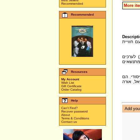
Best Sellers
Recommended
More it
Recommended
Descripti
ם חוויית
 לערכים
מתנשאים
Resources
סודי. הם
My Account
אל, אורה
Wish List
Gift Certificate
Order Catalog
Help
Can't Find?
Add your
Recover password
About
Terms & Conditions
Contact us