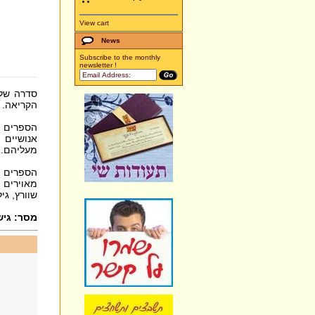
View cart
News
Subscribe to the monthly
newsletter !
סדרה של 
הקריאה.
הספרים ב
אנושיים 
מעליהם.
הספרים ב
מאוירים ע
שוורץ, ג.
מסר: גיש.