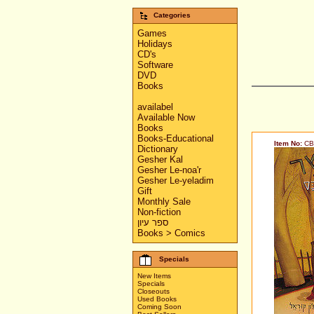
Categories
Games
Holidays
CD's
Software
DVD
Books
availabel
Available Now
Books
Books-Educational
Item No:
CB
Dictionary
Gesher Kal
Gesher Le-noa'r
Gesher Le-yeladim
Gift
Monthly Sale
Non-fiction
ספר עיון
Books > Comics
Specials
New Items
Specials
Closeouts
Used Books
Coming Soon