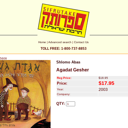
Home
|
Advanced search
|
Contact Us
TOLL FREE: 1-800-737-8853
5608
Shlomo Abas
Agadat Gesher
Reg Price:
$18.95
$17.95
Price:
2003
Year:
Company:
QTY: