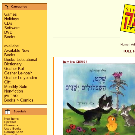
Categories
Games
Holidays
CD's
Software
DVD
Books
Home
|
Ad
availabel
Available Now
TOLL F
Books
Books-Educational
Item No:
CB5654
Dictionary
Gesher Kal
Gesher Le-noa'r
Gesher Le-yeladim
Gift
Monthly Sale
Non-fiction
ספר עיון
Books > Comics
Specials
New Items
Specials
Closeouts
Used Books
Coming Soon