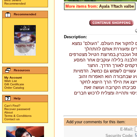
Best Sellers
Recommended
More items from:
Ayala Yftach valbe
Recommended
Description:
 לחקור את העולם. "העולם" נמצא
ים ומעוררת אותם להתהלך
ל ועכברון.במרוצת הטיול מצטרפים
הלבנה בלילה עוקבים אחר המסע
רקמים לאורך הדרך. החצר
עשויים לשמש גם כמשל. הדמויות
Resources
היג שבחבורה הוא האפרוח זהוב
My Account
Wish List
ייצג את הילד הרך היוצא לחקר
Gift Certificate
ת סביבתו הקרובה ועושה זאת
Order Catalog
סוי ותהייה ומצליח לרכוש חברים
Help
Can't Find?
Recover password
About
Terms & Conditions
Contact us
Add your comments for this item:
E-Mail:
Security Code: