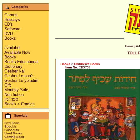
Categories
Games
Holidays
CD's
Software
DVD
Books
Home
|
Ad
availabel
Available Now
TOLL F
Books
Books-Educational
Books
>
Children's Books
Dictionary
Item No:
CB5759
Gesher Kal
Gesher Le-noa'r
Gesher Le-yeladim
Gift
Monthly Sale
Non-fiction
ספר עיון
Books > Comics
Specials
New Items
Specials
Closeouts
Used Books
Coming Soon