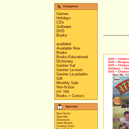
Categories
Games
Holidays
CD's
Software
DVD
Books
availabel
Available Now
Books
Books-Educational
DVD
>
Childre
Dictionary
DVD
>
Religiou
Gesher Kal
DVD
>
Childre
Holidays
>
Sh
Gesher Le-noa'r
DVD
>
Childre
Gesher Le-yeladim
Item No:
PD
Gift
Monthly Sale
Non-fiction
ספר עיון
Books > Comics
Specials
New Items
Specials
Closeouts
Used Books
Coming Soon