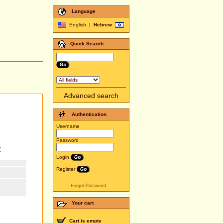
Language
English
|
Hebrew
Quick Search
Advanced search
Authentication
Username
Password
t
Login
Register
Forgot Password
Your cart
Cart is empty