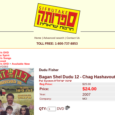
Home
|
Advanced search
|
Contact Us
TOLL FREE: 1-800-737-8853
n's DVD
s Spirit
n's Songs
avuot
n's DVD
>
Available Now
VD383
Dudu Fisher
Bagan Shel Dudu 12 - Chag Hashavou
Pal System-שיטה ישראלית
Reg Price:
$25.00
$24.00
Price:
2007
Year:
Company:
MCI
QTY:
DVD